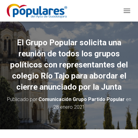
C
A
M
B
I
El Grupo Popular solicita una
A
R
reunión de todos los grupos
M
O
políticos con representantes del
D
colegio Río Tajo para abordar el
O
D
cierre anunciado por la Junta
E
N
A
Publicado por
Comunicación Grupo Partido Popular
en
V
28 enero 2021
E
G
A
C
I