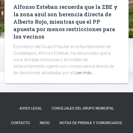
Alfonso Esteban recuerda que la ZBE y
la zona azul son herencia directa de
Alberto Rojo, mientras que el PP
apuesta por menos restricciones para
los vecinos
El portavoz del Grupo Popular en el Ayuntamiento de
Guadalajara, Alfonso Esteban, ha denunciado que la
zona de bajas emisiones y el modelo de
estacionamiento vigente son consecuencia directa de
las decisiones adoptadas por el
Leer más…
AVISO LEGAL
CONCEJALES DEL GRUPO MUNICIPAL
CONTACTO
INICIO
NOTAS DE PRENSA Y COMUNICADOS