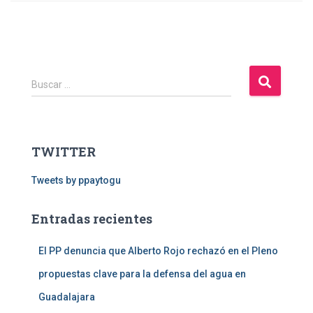
B
Buscar …
u
s
c
a
TWITTER
r
:
Tweets by ppaytogu
Entradas recientes
El PP denuncia que Alberto Rojo rechazó en el Pleno
propuestas clave para la defensa del agua en
Guadalajara