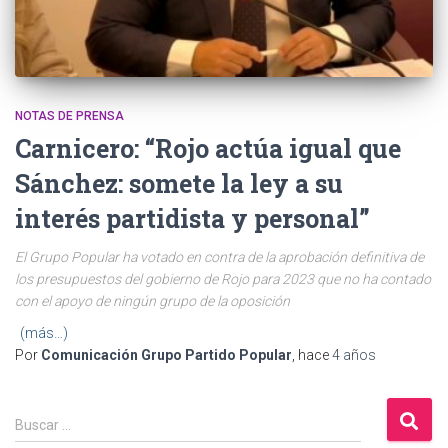
NOTAS DE PRENSA
Carnicero: “Rojo actúa igual que
Sánchez: somete la ley a su
interés partidista y personal”
El Grupo Popular ha votado en contra de la aprobación definitiva de
los presupuestos del gobierno de Rojo para 2023 que no ha contado
con el apoyo de ningún grupo de la oposición
(más…)
Por
Comunicación Grupo Partido Popular
, hace
4 años
B
Buscar …
u