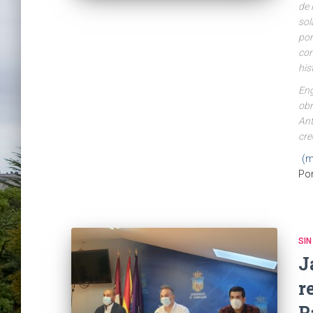
de 
sol
por
con
his
Eng
obr
Ant
cre
(m
Po
SIN
J
r
P