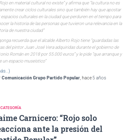
Rojo en material cultural no existe” y afirma que “la cultura no es
amente crear ciclos culturales sino que también hay que apostar
 espacios culturales en la ciudad que perduren en el tiempo para
ocer la historia de las personas que tuvieron una relevancia en la
toria de nuestra ciudad”
onga recuerda que el alcalde Alberto Rojo tiene “guardadas las
as del pintor Juan José Vera adquiridas durante el gobierno de
onio Román en 2018 por 55.000 euros” y le pide “que arranque y
e un espacio museístico”
ás…)
r
Comunicación Grupo Partido Popular
, hace
5 años
 CATEGORÍA
aime Carnicero: “Rojo solo
eacciona ante la presión del
artido Popular”