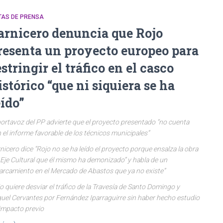
TAS DE PRENSA
arnicero denuncia que Rojo
resenta un proyecto europeo para
estringir el tráfico en el casco
istórico “que ni siquiera se ha
eído”
portavoz del PP advierte que el proyecto presentado “no cuenta
 el informe favorable de los técnicos municipales”
nicero dice “Rojo no se ha leído el proyecto porque ensalza la obra
 Eje Cultural que él mismo ha demonizado” y habla de un
arcamiento en el Mercado de Abastos que ya no existe”
o quiere desviar el tráfico de la Travesía de Santo Domingo y
uel Cervantes por Fernández Iparraguirre sin haber hecho estudio
impacto previo