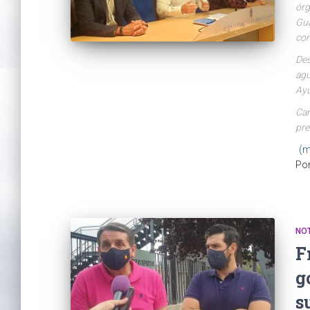
órg
Gua
con
Des
agu
Ayu
Car
pre
(m
Po
NO
F
g
s