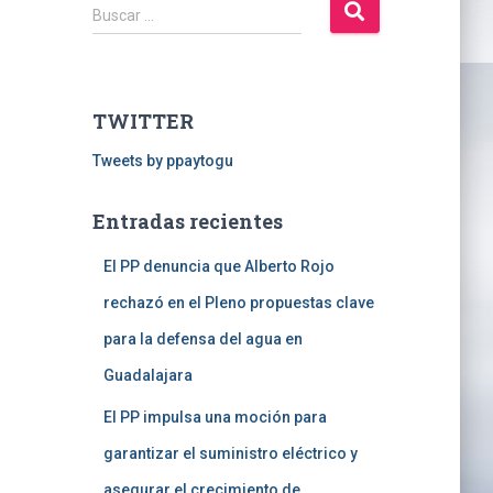
B
Buscar …
u
s
c
a
TWITTER
r
:
Tweets by ppaytogu
Entradas recientes
El PP denuncia que Alberto Rojo
rechazó en el Pleno propuestas clave
para la defensa del agua en
Guadalajara
El PP impulsa una moción para
garantizar el suministro eléctrico y
asegurar el crecimiento de