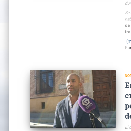
dur
Se 
hab
de 
tr
(m
Po
NO
E
c
p
d
El 