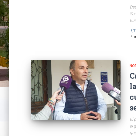
Des
Sem
Eu
(m
Po
NO
C
l
c
s
El 
el 
que