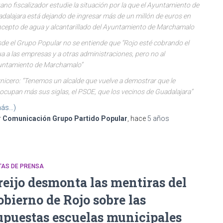
ano fiscalizador estudie la situación por la que el Ayuntamiento de
dalajara está dejando de ingresar más de un millón de euros en
cepto de agua y alcantarillado del Ayuntamiento de Marchamalo
de el Grupo Popular no se entiende que “Rojo esté cobrando el
a a las empresas y a otras administraciones, pero no al
ntamiento de Marchamalo”
nicero: “Tenemos un alcalde que vuelve a demostrar que le
ocupan más sus siglas, el PSOE, que los vecinos de Guadalajara”
ás…)
r
Comunicación Grupo Partido Popular
, hace
5 años
TAS DE PRENSA
reijo desmonta las mentiras del
obierno de Rojo sobre las
upuestas escuelas municipales