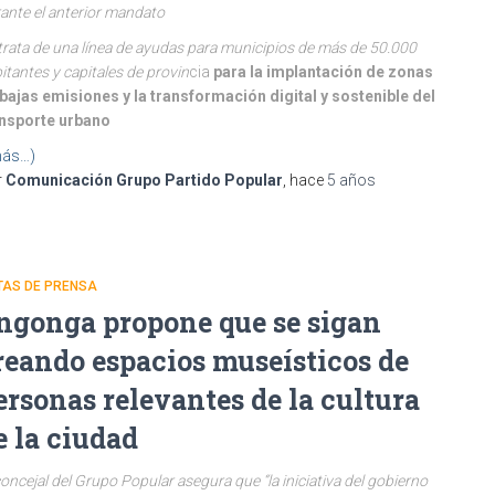
ante el anterior mandato
trata de una línea de ayudas para municipios de más de 50.000
itantes y capitales de provin
cia
para la implantación de zonas
bajas emisiones y la transformación digital y sostenible del
ansporte urbano
ás…)
r
Comunicación Grupo Partido Popular
, hace
5 años
TAS DE PRENSA
ngonga propone que se sigan
reando espacios museísticos de
ersonas relevantes de la cultura
e la ciudad
concejal del Grupo Popular asegura que “la iniciativa del gobierno