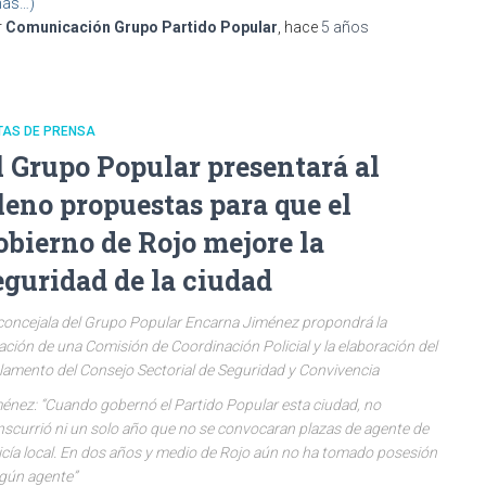
ás…)
r
Comunicación Grupo Partido Popular
, hace
5 años
TAS DE PRENSA
l Grupo Popular presentará al
leno propuestas para que el
obierno de Rojo mejore la
eguridad de la ciudad
concejala del Grupo Popular Encarna Jiménez propondrá la
ación de una Comisión de Coordinación Policial y la elaboración del
lamento del Consejo Sectorial de Seguridad y Convivencia
énez: “Cuando gobernó el Partido Popular esta ciudad, no
nscurrió ni un solo año que no se convocaran plazas de agente de
icía local. En dos años y medio de Rojo aún no ha tomado posesión
gún agente”