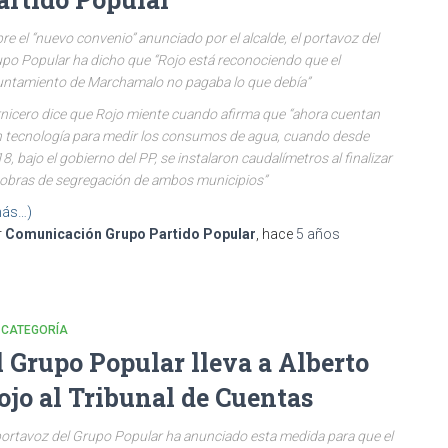
re el “nuevo convenio” anunciado por el alcalde, el portavoz del
po Popular ha dicho que “Rojo está reconociendo que el
ntamiento de Marchamalo no pagaba lo que debía”
nicero dice que Rojo miente cuando afirma que “ahora cuentan
 tecnología para medir los consumos de agua, cuando desde
8, bajo el gobierno del PP, se instalaron caudalímetros al finalizar
 obras de segregación de ambos municipios”
ás…)
r
Comunicación Grupo Partido Popular
, hace
5 años
 CATEGORÍA
l Grupo Popular lleva a Alberto
ojo al Tribunal de Cuentas
portavoz del Grupo Popular ha anunciado esta medida para que el