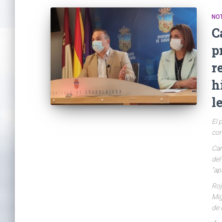
NO
C
p
r
h
l
El 
con
Car
del
“ap
Roj
Mig
de 