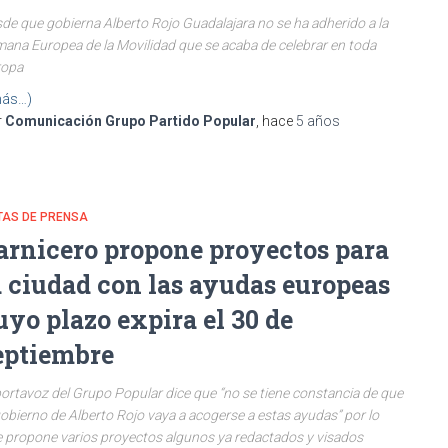
de que gobierna Alberto Rojo Guadalajara no se ha adherido a la
ana Europea de la Movilidad que se acaba de celebrar en toda
ropa
ás…)
r
Comunicación Grupo Partido Popular
, hace
5 años
TAS DE PRENSA
arnicero propone proyectos para
a ciudad con las ayudas europeas
uyo plazo expira el 30 de
eptiembre
portavoz del Grupo Popular dice que “no se tiene constancia de que
gobierno de Alberto Rojo vaya a acogerse a estas ayudas” por lo
 propone varios proyectos algunos ya redactados y visados