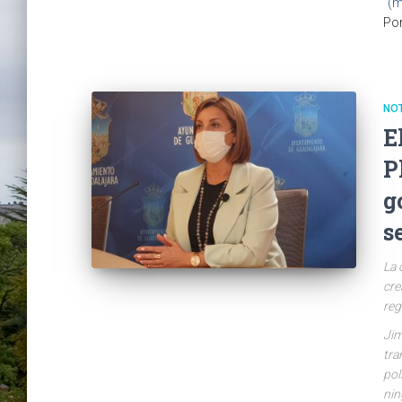
(m
Po
NO
E
P
g
s
La 
cre
reg
Jim
tra
pol
nin