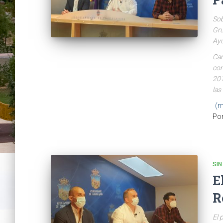
Sob
Gru
Ayu
Car
con
201
las
(m
Po
SIN
E
R
El 