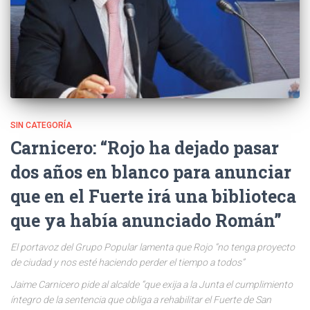
SIN CATEGORÍA
Carnicero: “Rojo ha dejado pasar
dos años en blanco para anunciar
que en el Fuerte irá una biblioteca
que ya había anunciado Román”
El portavoz del Grupo Popular lamenta que Rojo “no tenga proyecto
de ciudad y nos esté haciendo perder el tiempo a todos”
Jaime Carnicero pide al alcalde “que exija a la Junta el cumplimiento
íntegro de la sentencia que obliga a rehabilitar el Fuerte de San