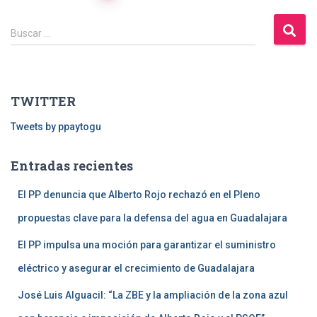
Navegación
B
de
Buscar …
u
s
entradas
c
a
TWITTER
r
:
Tweets by ppaytogu
Entradas recientes
El PP denuncia que Alberto Rojo rechazó en el Pleno
propuestas clave para la defensa del agua en Guadalajara
El PP impulsa una moción para garantizar el suministro
eléctrico y asegurar el crecimiento de Guadalajara
José Luis Alguacil: “La ZBE y la ampliación de la zona azul