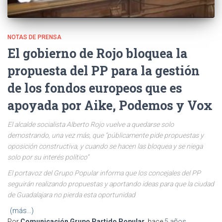
NOTAS DE PRENSA
El gobierno de Rojo bloquea la
propuesta del PP para la gestión
de los fondos europeos que es
apoyada por Aike, Podemos y Vox
El alcalde socialista Alberto Rojo vuelve a quedarse solo
demostrando, una vez más, que “públicamente pide propuestas y
oposición constructiva, y cuando se hacen las bloquea y se niega
solo por su interés político”
El portavoz del Grupo Popular informa que los concejales del PP
seguirán realizando propuestas y aportando ideas para que la ciudad
de Guadalajara no pierda esta oportunidad
(más…)
Por
Comunicación Grupo Partido Popular
, hace
5 años