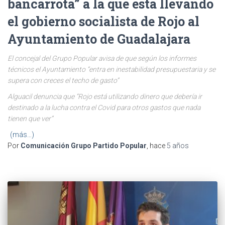
bancarrota” a la que está llevando
el gobierno socialista de Rojo al
Ayuntamiento de Guadalajara
El concejal del Grupo Popular avisa de que según los informes
técnicos el Ayuntamiento “entra en inestabilidad presupuestaria y se
supera con creces el techo de gasto”
Alguacil denuncia que “Rojo está utilizando dinero que debería ir
destinado a la lucha contra el Covid para otros gastos que nada
tienen que ver”
(más…)
Por
Comunicación Grupo Partido Popular
, hace
5 años