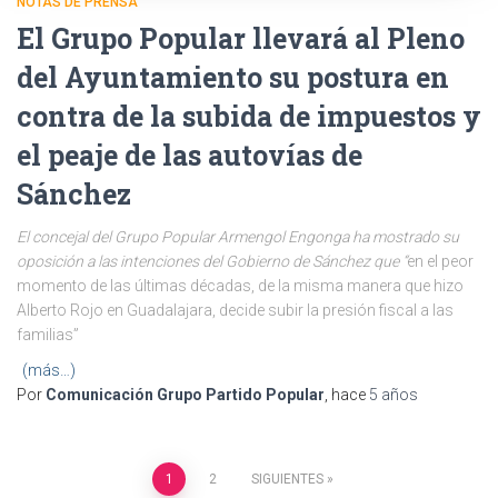
NOTAS DE PRENSA
El Grupo Popular llevará al Pleno
del Ayuntamiento su postura en
contra de la subida de impuestos y
el peaje de las autovías de
Sánchez
El concejal del Grupo Popular Armengol Engonga ha mostrado su
oposición a las intenciones del Gobierno de Sánchez que “
en el peor
momento de las últimas décadas, de la misma manera que hizo
Alberto Rojo en Guadalajara, decide subir la presión fiscal a las
familias”
(más…)
Por
Comunicación Grupo Partido Popular
, hace
5 años
1
2
SIGUIENTES