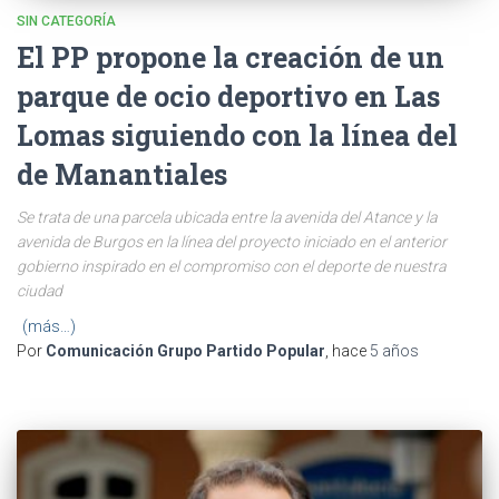
SIN CATEGORÍA
El PP propone la creación de un
parque de ocio deportivo en Las
Lomas siguiendo con la línea del
de Manantiales
Se trata de una parcela ubicada entre la avenida del Atance y la
avenida de Burgos en la línea del proyecto iniciado en el anterior
gobierno inspirado en el compromiso con el deporte de nuestra
ciudad
(más…)
Por
Comunicación Grupo Partido Popular
, hace
5 años