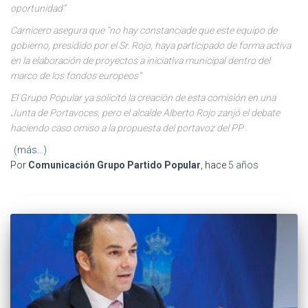
oportunidad”
Carnicero asegura que “no hay constanciade que este equipo de
gobierno, presidido por el Sr. Rojo, haya participado de forma activa
en la elaboración de proyectos a iniciativa municipal dentro del
marco de los fondos europeos”
El Grupo Popular ya solicitó la creación de esta comisión en una
Junta de Portavoces, pero el alcalde Alberto Rojo zanjó el debate
haciendo caso omiso a la propuesta del portavoz del PP
(más…)
Por
Comunicación Grupo Partido Popular
, hace
5 años