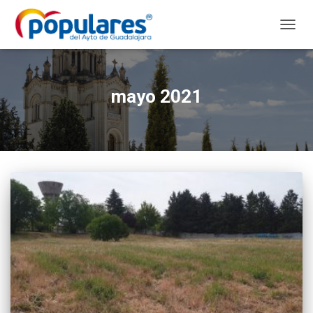
CAMB
MODO
DE
NAVEG
mayo 2021