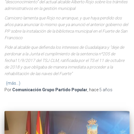
“desconocimiento” del actual alcalde Alberto Rojo sobre los trámites
administrativos en la gestión municipal
Carnicero lamenta que Rojo no arranque, y que haya perdido dos
años para anunciar lo mismo que ya anunció el anterior gobierno del
PP sobre la instalación de la biblioteca municipal en el Fuerte de San
Francisco
Pide al alcalde que defienda los intereses de Guadalajara y “deje de
perdonar a la Junta el cumplimiento de la sentencia nº205 de
fecha11/9/2017 del TSJ CLM, ratificada por el TS el 11 de octubre
de 2018 y que obligaba de manera inmediata a proceder a la
rehabilitación de las naves del Fuerte”
(más…)
Por
Comunicación Grupo Partido Popular
, hace
5 años