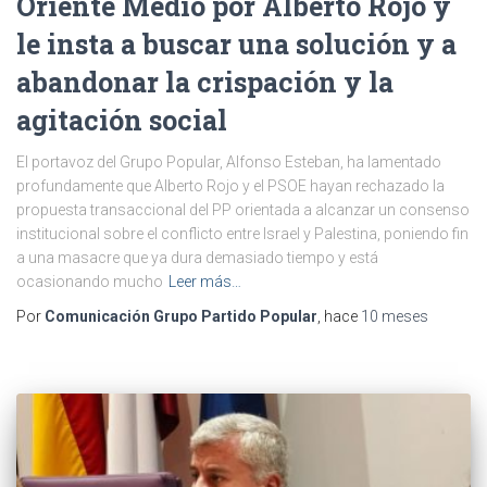
Oriente Medio por Alberto Rojo y
le insta a buscar una solución y a
abandonar la crispación y la
agitación social
El portavoz del Grupo Popular, Alfonso Esteban, ha lamentado
profundamente que Alberto Rojo y el PSOE hayan rechazado la
propuesta transaccional del PP orientada a alcanzar un consenso
institucional sobre el conflicto entre Israel y Palestina, poniendo fin
a una masacre que ya dura demasiado tiempo y está
ocasionando mucho
Leer más…
Por
Comunicación Grupo Partido Popular
, hace
10 meses