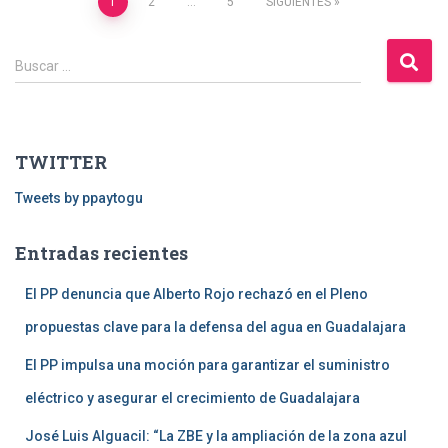
1
2
…
5
SIGUIENTES
Navegación
B
de
Buscar …
u
s
entradas
c
a
TWITTER
r
:
Tweets by ppaytogu
Entradas recientes
El PP denuncia que Alberto Rojo rechazó en el Pleno
propuestas clave para la defensa del agua en Guadalajara
El PP impulsa una moción para garantizar el suministro
eléctrico y asegurar el crecimiento de Guadalajara
José Luis Alguacil: “La ZBE y la ampliación de la zona azul