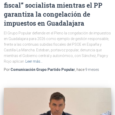
fiscal” socialista mientras el PP
garantiza la congelación de
impuestos en Guadalajara
El Grupo Popular defiende en el Pleno la congelación de impuestos
en Guadalajara para 2026 como ejemplo de gestión responsable,
frente a las continuas subidas fiscales del PSOE en España y
Castilla-La Mancha. Esteban, portavoz popular, denuncia que
mientras el Gobierno central y autonómico, con Sánchez, Page y
Rojo aplican
Leer más…
Por
Comunicación Grupo Partido Popular
, hace
9 meses