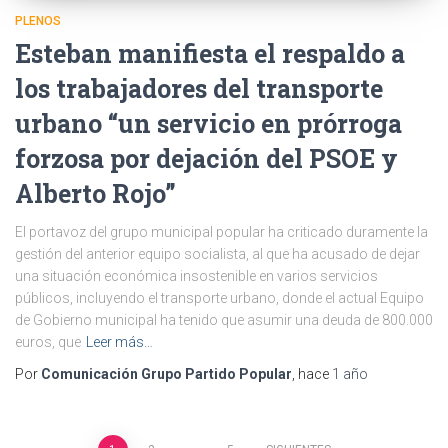
PLENOS
Esteban manifiesta el respaldo a
los trabajadores del transporte
urbano “un servicio en prórroga
forzosa por dejación del PSOE y
Alberto Rojo”
El portavoz del grupo municipal popular ha criticado duramente la
gestión del anterior equipo socialista, al que ha acusado de dejar
una situación económica insostenible en varios servicios
públicos, incluyendo el transporte urbano, donde el actual Equipo
de Gobierno municipal ha tenido que asumir una deuda de 800.000
euros, que
Leer más…
Por
Comunicación Grupo Partido Popular
, hace
1 año