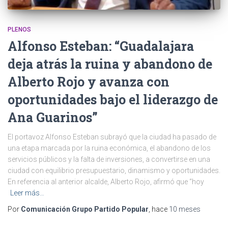
PLENOS
Alfonso Esteban: “Guadalajara
deja atrás la ruina y abandono de
Alberto Rojo y avanza con
oportunidades bajo el liderazgo de
Ana Guarinos”
El portavoz Alfonso Esteban subrayó que la ciudad ha pasado de
una etapa marcada por la ruina económica, el abandono de los
servicios públicos y la falta de inversiones, a convertirse en una
ciudad con equilibrio presupuestario, dinamismo y oportunidades.
En referencia al anterior alcalde, Alberto Rojo, afirmó que “hoy
Leer más…
Por
Comunicación Grupo Partido Popular
, hace
10 meses