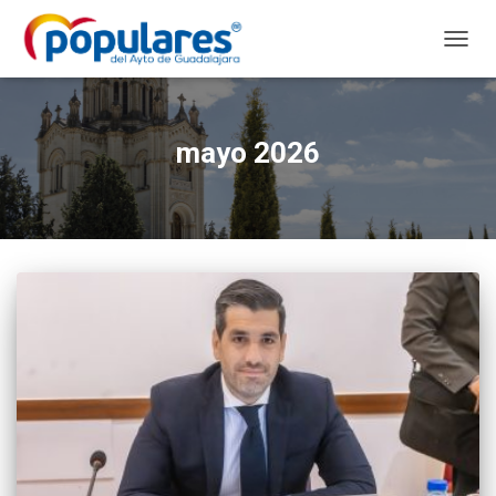
CAMB
MODO
DE
NAVEG
mayo 2026