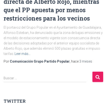
directa de Alberto Rojo, mientras
que el PP apuesta por menos
restricciones para los vecinos
El portavoz del Grupo Popular en el Ayuntamiento de Guadalajara,
Alfonso Esteban, ha denunciado que la zona de bajas emisiones y
el modelo de estacionamiento vigente son consecuencia directa
de las decisiones adoptadas por el anterior equipo socialista de
Alberto Rojo, que además eliminó 500 plazas gratuitas e impuso
tarifas
Leer más…
Por
Comunicación Grupo Partido Popular
, hace
3 meses
B
Buscar …
u
s
c
a
TWITTER
r