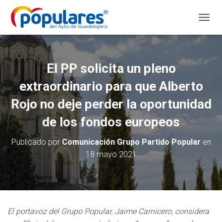
C
A
M
B
I
El PP solicita un pleno
A
R
extraordinario para que Alberto
M
O
Rojo no deje perder la oportunidad
D
de los fondos europeos
O
D
E
Publicado por
Comunicación Grupo Partido Popular
en
N
18 mayo 2021
A
V
E
G
A
C
El portavoz del Grupo Popular, Jaime Carnicero, considera
I