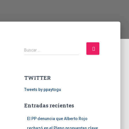
B
Buscar …
u
s
c
a
TWITTER
r
:
Tweets by ppaytogu
Entradas recientes
El PP denuncia que Alberto Rojo
rechazó en el Pleno propuestas clave